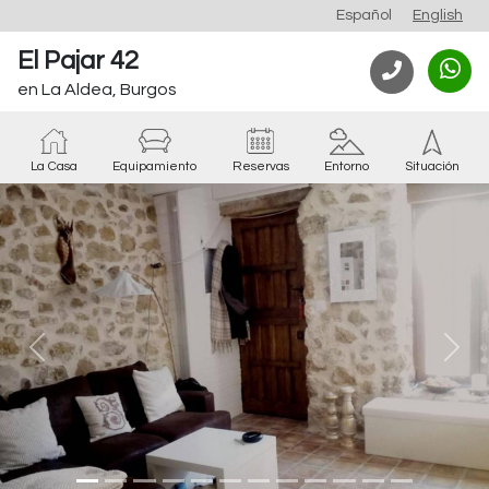
Español
English
El Pajar 42
en La Aldea, Burgos
La Casa
Equipamiento
Reservas
Entorno
Situación
Anterior
Sigu