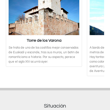
Torre de los Varona
Se trata de uno de los castillos mejor conservados
A bordo de una
de Euskadi y esconde, tras sus muros, un botín de
metros de alt
romanticismo e historia. Por su aspecto, parece
Hay tantas for
que el siglo XIV ocurrió ayer.
como colores t
aventura y la
de Aventuras.
Situación